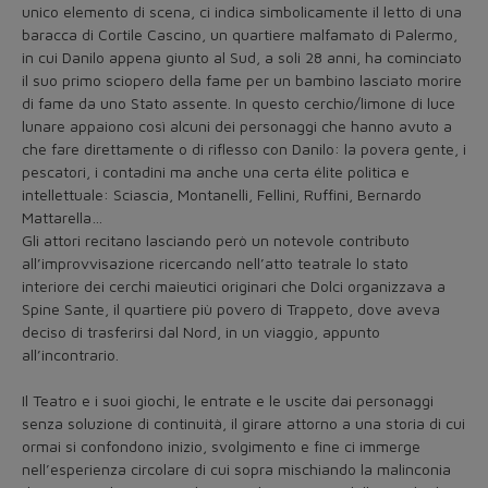
unico elemento di scena, ci indica simbolicamente il letto di una
baracca di Cortile Cascino, un quartiere malfamato di Palermo,
in cui Danilo appena giunto al Sud, a soli 28 anni, ha cominciato
il suo primo sciopero della fame per un bambino lasciato morire
di fame da uno Stato assente. In questo cerchio/limone di luce
lunare appaiono così alcuni dei personaggi che hanno avuto a
che fare direttamente o di riflesso con Danilo: la povera gente, i
pescatori, i contadini ma anche una certa élite politica e
intellettuale: Sciascia, Montanelli, Fellini, Ruffini, Bernardo
Mattarella…
Gli attori recitano lasciando però un notevole contributo
all’improvvisazione ricercando nell’atto teatrale lo stato
interiore dei cerchi maieutici originari che Dolci organizzava a
Spine Sante, il quartiere più povero di Trappeto, dove aveva
deciso di trasferirsi dal Nord, in un viaggio, appunto
all’incontrario.
Il Teatro e i suoi giochi, le entrate e le uscite dai personaggi
senza soluzione di continuità, il girare attorno a una storia di cui
ormai si confondono inizio, svolgimento e fine ci immerge
nell’esperienza circolare di cui sopra mischiando la malinconia