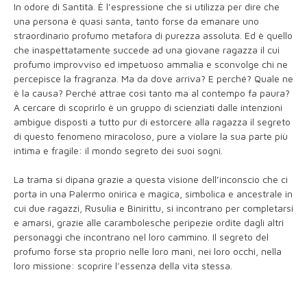
In odore di Santità. È l’espressione che si utilizza per dire che
una persona è quasi santa, tanto forse da emanare uno
straordinario profumo metafora di purezza assoluta. Ed è quello
che inaspettatamente succede ad una giovane ragazza il cui
profumo improvviso ed impetuoso ammalia e sconvolge chi ne
percepisce la fragranza. Ma da dove arriva? E perché? Quale ne
è la causa? Perché attrae così tanto ma al contempo fa paura?
A cercare di scoprirlo è un gruppo di scienziati dalle intenzioni
ambigue disposti a tutto pur di estorcere alla ragazza il segreto
di questo fenomeno miracoloso, pure a violare la sua parte più
intima e fragile: il mondo segreto dei suoi sogni.
La trama si dipana grazie a questa visione dell’inconscio che ci
porta in una Palermo onirica e magica, simbolica e ancestrale in
cui due ragazzi, Rusulia e Binirittu, si incontrano per completarsi
e amarsi, grazie alle carambolesche peripezie ordite dagli altri
personaggi che incontrano nel loro cammino. Il segreto del
profumo forse sta proprio nelle loro mani, nei loro occhi, nella
loro missione: scoprire l’essenza della vita stessa.