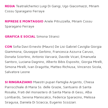
REGIA
Teatrialchemici Luigi Di Gangi, Ugo Giacomazzi, Miriam
Cossu Sparagano Ferraye
RIPRESE E MONTAGGIO
Ariele Pitruzzella, Miriam Cossu
Sparagano Ferraye
GRAFICA E SOCIAL
Simona Stranci
CON
Sofia Davi Ernesto (Mauro) De Lisi Gabriel Caviglia Giorgia
Giammona, Giuseppe Gerbino, Francesca Azzurra Caruso,
Donata Sciortino, Antonio Varvarà, Davide Vicari, Emanuela
Santoro, Luciana Dagnino, Alberto Bibis Esposito, Giorgia Mirelli,
Simona Mirelli, Ivan Dragotta, Matteo Richiusa, Vincenzo Sicola,
Salvatore Leone
SI RINGRAZIANO
Maestri pupari Famiglia Argento, Chiesa
Parrocchiale di Maria Ss. delle Grazie, Santuario di Santa
Rosalia, Frati del monastero di Santa Maria di Gesù, Alba
Lombardo, Serena Maniscalco, Federica Sparacino, Melissa
Siragusa, Daniela Di Sciacca, Eugenio Scozzari.