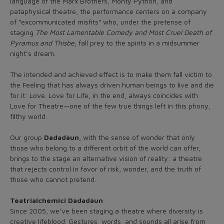
language of the Marx Brothers, Monty Python, and
pataphysical theatre, the performance centers on a company
of “excommunicated misfits” who, under the pretense of
staging
The Most Lamentable Comedy and Most Cruel Death of
Pyramus and Thisbe
, fall prey to the spirits in a midsummer
night’s dream.
The intended and achieved effect is to make them fall victim to
the Feeling that has always driven human beings to live and die
for it: Love. Love for Life, in the end, always coincides with
Love for Theatre—one of the few true things left in this phony,
filthy world.
Our group
Dadadàun
, with the sense of wonder that only
those who belong to a different orbit of the world can offer,
brings to the stage an alternative vision of reality: a theatre
that rejects control in favor of risk, wonder, and the truth of
those who cannot pretend.
Teatrialchemici Dadadàun
Since 2005, we’ve been staging a theatre where diversity is
creative lifeblood. Gestures, words, and sounds all arise from