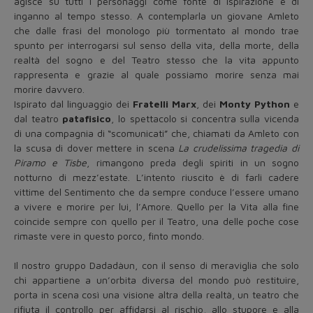
agisce su tutti i personaggi come fonte di ispirazione e di
inganno al tempo stesso. A contemplarla un giovane Amleto
che dalle frasi del monologo più tormentato al mondo trae
spunto per interrogarsi sul senso della vita, della morte, della
realtà del sogno e del Teatro stesso che la vita appunto
rappresenta e grazie al quale possiamo morire senza mai
morire davvero.
Ispirato dal linguaggio dei
Fratelli Marx
, dei
Monty Python
e
dal teatro
patafisico
, lo spettacolo si concentra sulla vicenda
di una compagnia di “scomunicati” che, chiamati da Amleto con
la scusa di dover mettere in scena
La crudelissima tragedia di
Piramo e Tisbe
, rimangono preda degli spiriti in un sogno
notturno di mezz’estate. L’intento riuscito è di farli cadere
vittime del Sentimento che da sempre conduce l’essere umano
a vivere e morire per lui, l’Amore. Quello per la Vita alla fine
coincide sempre con quello per il Teatro, una delle poche cose
rimaste vere in questo porco, finto mondo.
Il nostro gruppo Dadadàun, con il senso di meraviglia che solo
chi appartiene a un’orbita diversa del mondo può restituire,
porta in scena così una visione altra della realtà, un teatro che
rifiuta il controllo per affidarsi al rischio, allo stupore e alla