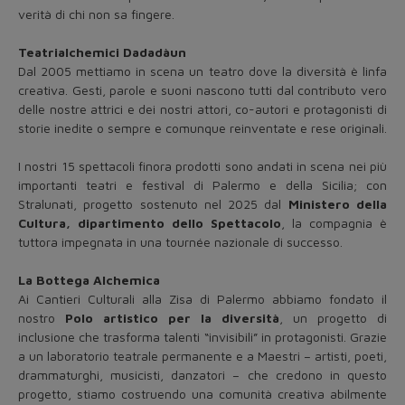
verità di chi non sa fingere.
Teatrialchemici Dadadàun
Dal 2005 mettiamo in scena un teatro dove la diversità è linfa
creativa. Gesti, parole e suoni nascono tutti dal contributo vero
delle nostre attrici e dei nostri attori, co-autori e protagonisti di
storie inedite o sempre e comunque reinventate e rese originali.
I nostri 15 spettacoli finora prodotti sono andati in scena nei più
importanti teatri e festival di Palermo e della Sicilia; con
Stralunati, progetto sostenuto nel 2025 dal
Ministero della
Cultura, dipartimento dello Spettacolo
, la compagnia è
tuttora impegnata in una tournée nazionale di successo.
La Bottega Alchemica
Ai Cantieri Culturali alla Zisa di Palermo abbiamo fondato il
nostro
Polo artistico per la diversità
, un progetto di
inclusione che trasforma talenti “invisibili” in protagonisti. Grazie
a un laboratorio teatrale permanente e a Maestri – artisti, poeti,
drammaturghi, musicisti, danzatori – che credono in questo
progetto, stiamo costruendo una comunità creativa abilmente